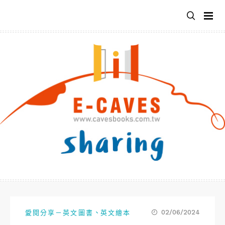
跳
至
主
要
內
容
、
02/06/2024
愛閱分享－英文圖書
英文繪本