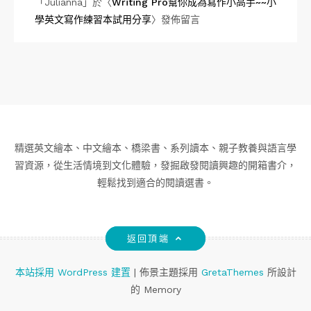
「
Julianna
」於〈
Writing Pro幫你成為寫作小高手~~小
學英文寫作練習本試用分享
〉發佈留言
精選英文繪本、中文繪本、橋梁書、系列讀本、親子教養與語言學
習資源，從生活情境到文化體驗，發掘啟發閱讀興趣的開箱書介，
輕鬆找到適合的閱讀選書。
返回頂端
本站採用 WordPress 建置
|
佈景主題採用
GretaThemes
所設計
的 Memory