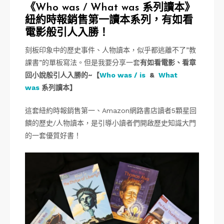
《Who was / What was 系列讀本》
紐約時報銷售第一讀本系列，有如看
電影般引人入勝！
刻板印象中的歷史事件、人物讀本，似乎都逃離不了”教
課書”的單板寫法。但是我要分享一套
有如看電影、看章
回小說般引人入勝的~
【
Who was / is
&
What
was
系列讀本】
這套紐約時報銷售第一、Amazon網路書店讀者5顆星回
饋的歷史/人物讀本，是引導小讀者們開啟歷史知識大門
的一套優質好書！