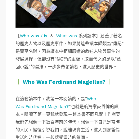
【
Who was / is
&
What was
系列讀本】涵蓋了著名
的歷史人物以及歷史事件，如果將這些讀本歸類為”傳記”
是實至名歸，因為讀本中鉅細靡遺的敘述人物與事件的
發展過程，但卻沒有”傳記”的單板，取而代之的是以”章
回小說”的寫法，一步步帶領讀者，進入歷史的世界。
｜
Who Was Ferdinand Magellan?
｜
在這套讀本中，我第一本閱讀的，是”
Who
Was Ferdinand Magellan?
“也就是航海家麥哲倫的讀
本。閱讀了第一頁我就發現~~這本書不同凡響！作者要
我們先想像一下數百年前的時代、想像一下自己是當時
的人民，慢慢引導我們，脫離現實生活，進入到麥哲倫
生活的時代裡，一起感受當時的氛圍。