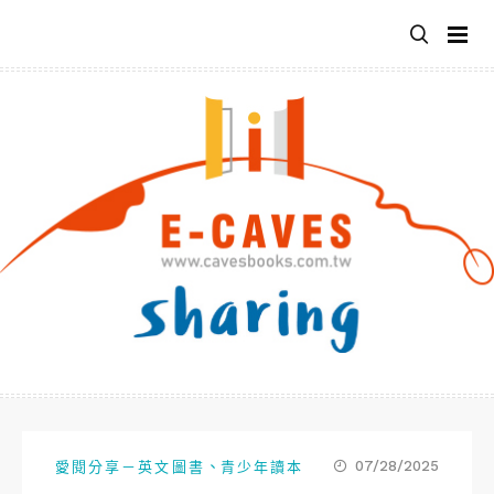
跳
至
主
要
內
容
、
07/28/2025
愛閱分享－英文圖書
青少年讀本