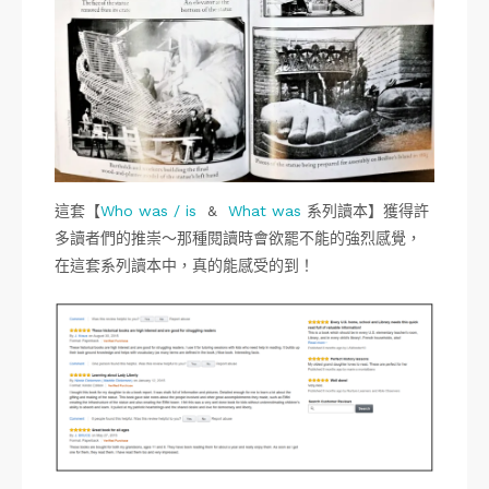
這套【
Who was / is
&
What was
系列讀本】獲得許
多讀者們的推崇～那種閱讀時會欲罷不能的強烈感覺，
在這套系列讀本中，真的能感受的到！