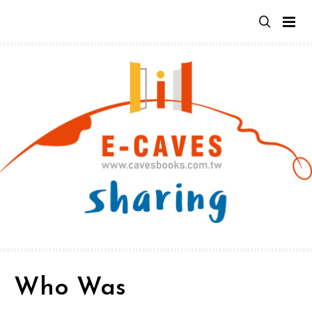
跳
至
主
要
內
容
Who Was