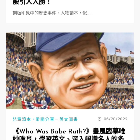
般引人入勝！
刻板印象中的歷史事件、人物讀本，似…
、
06/28/2022
兒童讀本
愛閱分享－英文圖書
《Who Was Babe Ruth?》畫風臨摹唯
妙唯肖，學習英文、深入認識名人的多