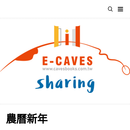
跳
至
主
要
內
容
農曆新年