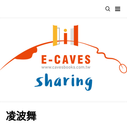
跳
至
主
要
內
容
凌波舞