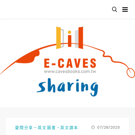
跳
至
主
要
內
容
、
07/28/2025
愛閱分享－英文圖書
英文讀本