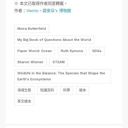
※ 本文已取得作者同意轉載。
作者：
Viento。碧安朵’s 博物館
Moira Butterfield
My Big Book of Questions About the World
Paper World: Ocean
Ruth Symons
SDGs
Sharon Wismer
STEAM
Wildlife in the Balance: The Species that Shape the
Earth's Ecosystems
海域生態
知識百科
科學
繪本
英文繪本