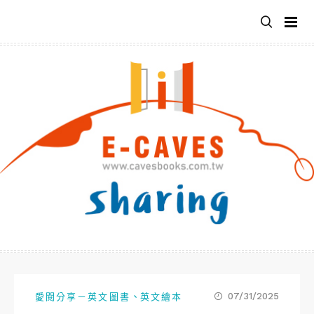
跳
至
主
要
內
容
、
07/31/2025
愛閱分享－英文圖書
英文繪本