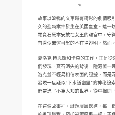
故事以流暢的文筆還有精彩的劇情吸
久的盜竊案件發生在英國皇室。這一
顆寶石原本安放在女王的寢宮中，守
有看似無懈可擊的不在場證明，然而
夏洛克·博恩斯和卡森的工作，正是從
們發現，寶石消失的背後，隱藏著一
洛克並不輕易相信表面的證據，而是
發現一隻疑似“下水道幽靈”的神秘線
們帶進了不為人知的世界，從中揭開
在這個故事裡，謎題層層遞進，每一個
的推理過程，宛如福爾摩斯一樣，不