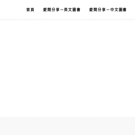
跳
首頁
愛閱分享－英文圖書
愛閱分享－中文圖書
至
主
要
內
容