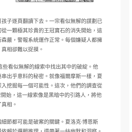
引孩子逐頁翻讀下去。一宗看似無解的謀劃已
切從一顆極其珍貴的王冠寶石的消失開始，這
衛森嚴，警報系統運作正常。每個嫌疑人都擁
，真相卻難以捉摸。
這些看似無解的線索中找出其中的破綻。他
連串出乎意料的秘密。就像福爾摩斯一樣，夏
深入挖掘每一個可能性。這次，他們的調查從
索開始，這一線索像是黑暗中的引路人，將他
了真相。
細節都可能是破案的關鍵。夏洛克·博恩斯
僅依賴於邏輯推理，還帶著一絲幽默和洞察。