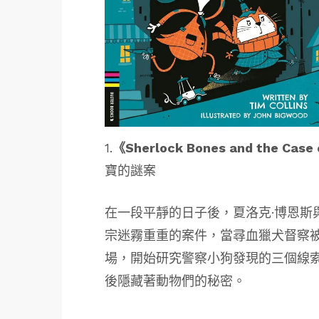
1.
《Sherlock Bones and the Case 
寶的謎案
在一段平靜的日子後，夏洛克·博恩斯
宗迷霧重重的案件，當尋血獵犬督察
場，開始研究警察小狗發現的三個線
後隱藏著動物們的秘密。