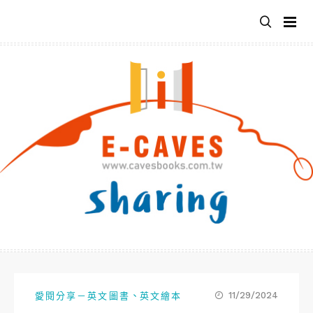
跳
至
主
要
內
容
、
11/29/2024
愛閱分享－英文圖書
英文繪本