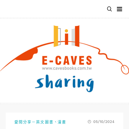
跳
至
主
要
內
容
、
05/10/2024
愛閱分享－英文圖書
漫畫