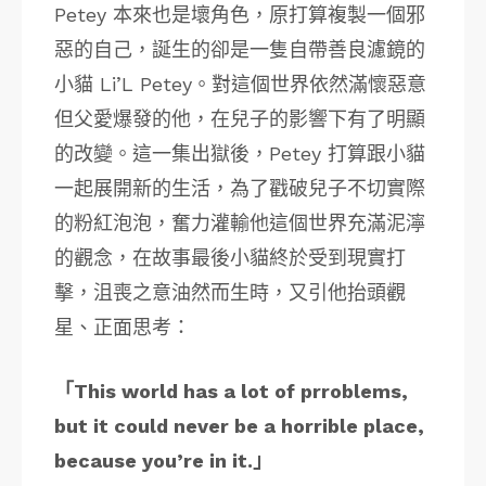
Petey 本來也是壞角色，原打算複製一個邪
惡的自己，誕生的卻是一隻自帶善良濾鏡的
小貓 Li’L Petey。對這個世界依然滿懷惡意
但父愛爆發的他，在兒子的影響下有了明顯
的改變。這一集出獄後，Petey 打算跟小貓
一起展開新的生活，為了戳破兒子不切實際
的粉紅泡泡，奮力灌輸他這個世界充滿泥濘
的觀念，在故事最後小貓終於受到現實打
擊，沮喪之意油然而生時，又引他抬頭觀
星、正面思考：
「This world has a lot of prroblems,
but it could never be a horrible place,
because you’re in it.」