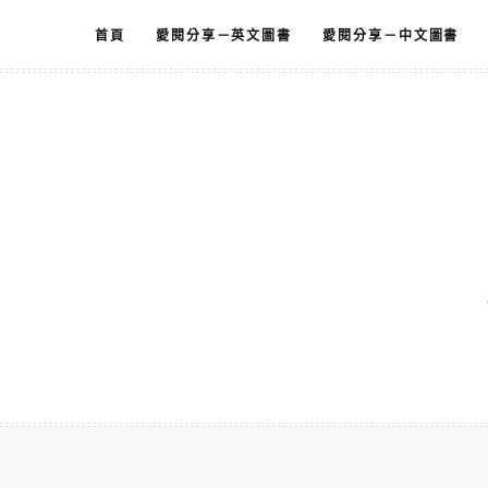
跳
首頁
愛閱分享－英文圖書
愛閱分享－中文圖書
至
主
要
內
容