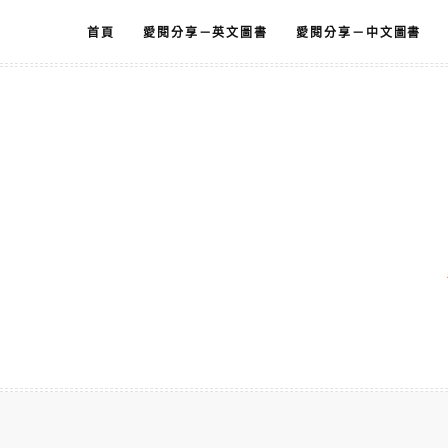
跳
首頁
愛閱分享－英文圖書
愛閱分享－中文圖書
至
主
要
內
容