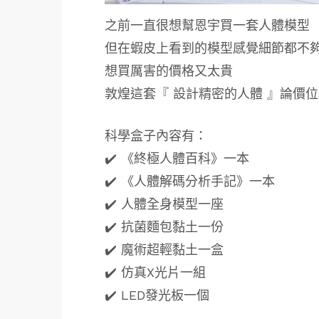
之前一直很想幫恩宇買一套人體模型
但在蝦皮上看到的模型感覺細節都不
想買厲害的價格又太貴
敦煌這套『 設計精密的人體 』論價
科學盒子內容有：
✔️ 《終極人體百科》一本
✔️ 《人體解碼分析手記》一本
✔️ 人體全身模型一座
✔️ 抗菌麵包黏土一份
✔️ 魔術超輕黏土一盒
✔️ 仿真X光片一組
✔️ LED發光板一個