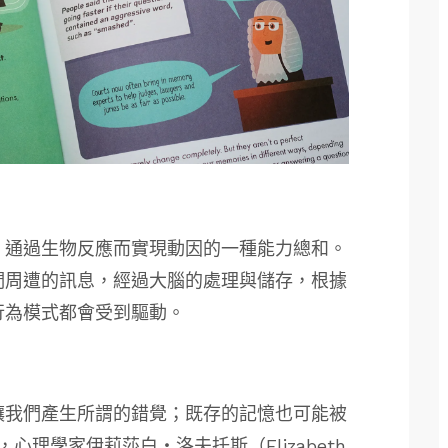
，通過生物反應而實現動因的一種能力總和。
們周遭的訊息，經過大腦的處理與儲存，根據
行為模式都會受到驅動。
讓我們產生所謂的錯覺；既存的記憶也可能被
心理學家伊莉莎白・洛夫托斯（Elizabeth