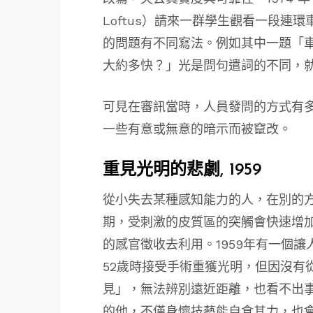
Loftus）請來一群學生觀看一段連
的問題有不同寫法。例如其中一題「
大約多快？」光是問句遣詞的不同，
可見在審訊當時，人員發問的方式有
一些有意或無意的暗示而被竄改。
重見光明的悲劇, 1959
從小失去某種感知能力的人，在別的
期，受刺激的皮質區的突觸會快速增
的感官徵收去利用。1959年有一個讓
52歲時接受手術重獲光明，但因沒有
見」，無法辨別遠近距離，也看不出
的他，不僅身懷技藝能自食其力，也