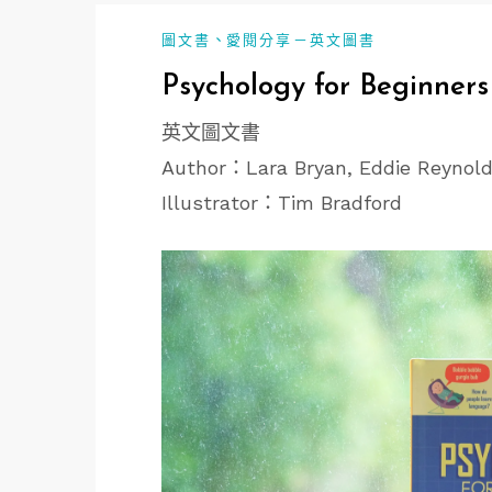
、
圖文書
愛閱分享－英文圖書
Psychology for Beginners
英文圖文書
Author：Lara Bryan, Eddie Reynold
Illustrator：Tim Bradford