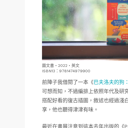
圖文書・2022・英文
ISBN13：9781474979900
前陣子我借閱了一本《
巴夫洛夫的狗：
可想而知，不過編排上依照年代及研
搭配好看的復古插圖，敘述也經過淺
享，他也聽得津津有味。
最近在書展注意到這本去年出版的《Psychol