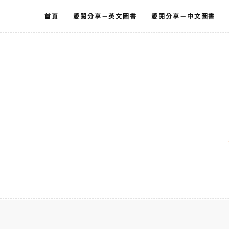
跳
首頁
愛閱分享－英文圖書
愛閱分享－中文圖書
至
主
要
內
容