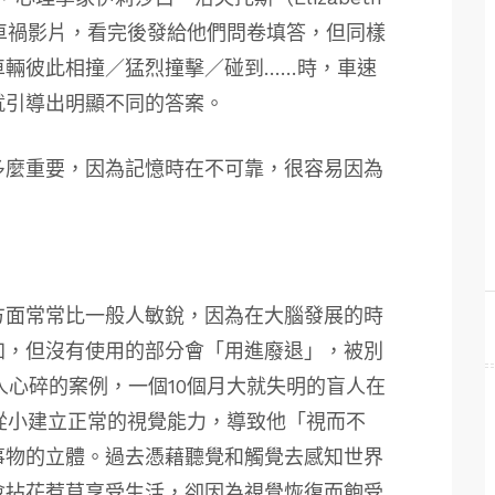
環車禍影片，看完後發給他們問卷填答，但同樣
車輛彼此相撞／猛烈撞擊／碰到……時，車速
就引導出明顯不同的答案。
多麼重要，因為記憶時在不可靠，很容易因為
方面常常比一般人敏銳，因為在大腦發展的時
加，但沒有使用的部分會「用進廢退」，被別
人心碎的案例，一個10個月大就失明的盲人在
從小建立正常的視覺能力，導致他「視而不
事物的立體。過去憑藉聽覺和觸覺去感知世界
會拈花惹草享受生活，卻因為視覺恢復而飽受