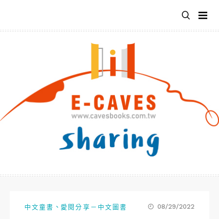
跳
至
主
要
內
容
、
08/29/2022
中文童書
愛閱分享－中文圖書