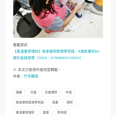
書籍資訊
【看漫畫學理財】我會聰明管理零用錢：8歲影響到80
歲的金錢習慣（ISBN：9789865074050）
※ 本文已取得作者同意轉載。
作者：
竹亭聽雨
儲蓄
兒童
兒童理財
存錢
我會聰明管理零用錢
漫畫
理財
看漫畫學理財
童書
零用錢