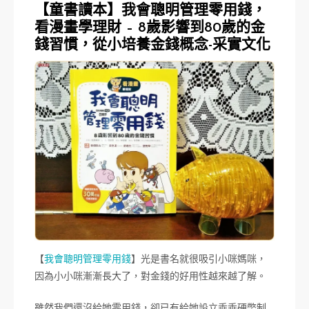
【童書讀本】我會聰明管理零用錢，
看漫畫學理財 – 8歲影響到80歲的金
錢習慣，從小培養金錢概念-采實文化
【
我會聰明管理零用錢
】光是書名就很吸引小咪媽咪，
因為小小咪漸漸長大了，對金錢的好用性越來越了解。
雖然我們還沒給她零用錢，卻已有給她設立乖乖硬幣制