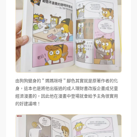
由狗狗變身的＂媽媽咪呀＂腳色其實就是原著作者的化
身，這本也是將他出版過的成人理財書改版企畫成兒童
經濟漫畫的，因此他在漫畫中登場就會給予主角很實用
的好建議唷！