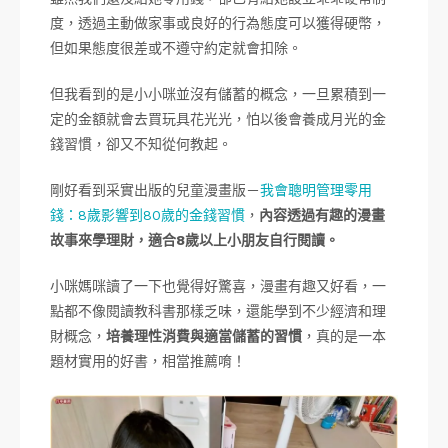
度，透過主動做家事或良好的行為態度可以獲得硬幣，
但如果態度很差或不遵守約定就會扣除。
但我看到的是小小咪並沒有儲蓄的概念，一旦累積到一
定的金額就會去買玩具花光光，怕以後會養成月光的金
錢習慣，卻又不知從何教起。
剛好看到采實出版的兒童漫畫版－
我會聰明管理零用
錢：8歲影響到80歲的金錢習慣
，
內容透過有趣的漫畫
故事來學理財，適合8歲以上小朋友自行閱讀。
小咪媽咪讀了一下也覺得好驚喜，漫畫有趣又好看，一
點都不像閱讀教科書那樣乏味，還能學到不少經濟和理
財概念，
培養理性消費與適當儲蓄的習慣
，真的是一本
題材實用的好書，相當推薦唷！