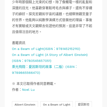
少年時那個騎上光束的幻想。除了像觸電一樣的亂髮和
深邃的目光，他喜歡穿著鬆垮毛衣與褲子，還有不穿襪
子的癖好。探究宏觀如宇宙的議題，也細察微觀至量子
的世界。他能夠以純數學演繹方式發展他的理論，事後
才有實驗或天文觀察去佐證他的預測，這是非常了不起
且值得注目的地方。
書籍資訊
On a Beam of Light(ISBN：9781452152110)
On a Beam of Light (A Story of Albert Einstein)
(ISBN：9780545657051)
乘光飛翔：愛因斯坦的故事（二版）(ISBN：
9789865566470)
※ 本文已取得作者同意轉載。
作者：
Noel Lu
Albert Einstein
On a Beam of Light
愛因斯坦