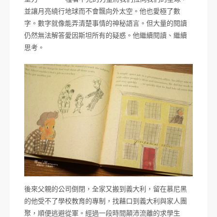
並讓月亮繞行地球而不會飄向外太空。他也愛極了數
字。數字就像能弄清楚事情的神秘語言。但大量的閱讀
仍然無法解答愛因斯坦所有的疑惑。他繼續閱讀、繼續
思考。
後來父親的公司倒閉，全家又搬到義大利，留在慕尼黑
的他受不了學校教育的專制，找藉口到義大利與家人團
聚，順便逃避從軍。經過一段時間顛沛流離的求學生