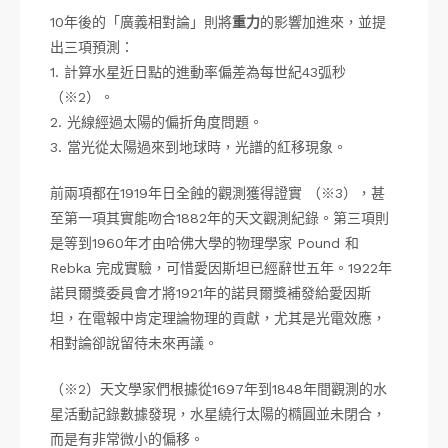
10年後的「廣義相對論」則將
重力
的影響加進來，並提
出三項預測：
1. 計算水星近日點的進動率偏差為每世紀43弧秒
（※2）。
2. 光線經過太陽的偏折角度問題。
3. 當光從太陽過來到地球時，光譜的紅移現象。
前兩項都在1919年日全蝕的觀測獲得證實 （※3），甚
至第一項其實能吻合1882年的天文觀測紀錄。第三項則
是等到1960年才由哈佛大學的物理學家 Pound 和
Rebka 完成實驗，可惜愛因斯坦已經辭世五年。1922年
諾貝爾獎委員會才將1921年的諾貝爾獎補發給愛因斯
坦，在電報中肯定理論物理的貢獻，尤其是光電效應，
相對論卻說留待未來再議。
（※2）天文學家們根據從1697年到1848年間觀測的水
星活動記錄數據發現，水星繞行太陽的橢圓並未閉合，
而是有非常微小的偏移。