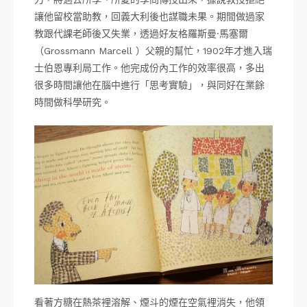
讓他留校當助教，回義大利後也謀職未果。期間做過家
教跟代課老師後又失業，透過好友格羅斯曼·馬塞爾
（Grossmann Marcell ）父親的幫忙，1902年才進入瑞
士伯恩專利局工作。他完成份內工作的效率很高，多出
很多時間讓他在腦中進行「思考實驗」，與同好在業餘
時間做科學研究。
看著方糖在熱茶裡溶解、煙斗的煙在空氣裡消失，他領