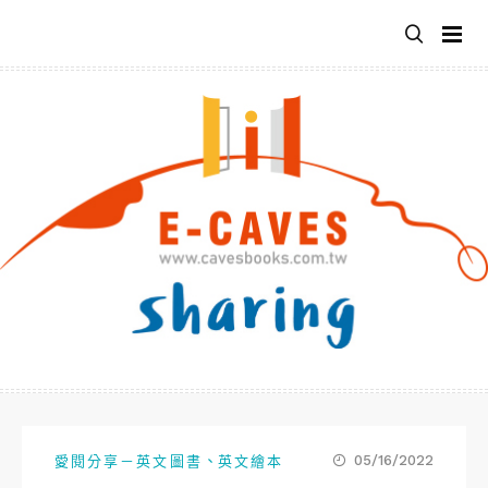
跳
至
主
要
內
容
、
05/16/2022
愛閱分享－英文圖書
英文繪本