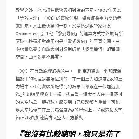
教學之外，他也想補遺狹義相對論的不足。1907年因為
「等效原理」（※1）的靈感乍現，總算能將重力問題考
慮進來，人生最快樂的一刻，又是透過數學家好友
Grossmann 引介他「黎曼幾何」的運算方式才終於有所
突破。狹義相對論用的是「歐式幾何」的平直空間，曲
率張量爲零；而廣義相對論用的是「黎曼幾何」的
彎曲
空間，曲率張量
不爲零
。
（※1）在等效原理的概念中，一個
重力場
跟一個
加速坐
標系
中的物理是無法區別的。在一個重力加速度為g的重
力場中，任何實驗所能得到的結果，都跟在一個加速度
為g的加速坐標系中一樣。或者當一個太空人在一個密封
的太空船拿一顆鉛球，感受到自己與球都有重量，可能
是太空船停在在重力場強度為g的星球上，抑或這艘太空
船正以g的加速度向太空人上方移動。
『我沒有比較聰明，我只是花了