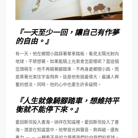
『一天至少一回，讓自己有作夢
的自由。』
有一天，他在鄉間小路踩著單車踏板，看見太陽光射向
地球，不禁想著，如果能騎上光束會怎麼樣呢？當這個
念頭萌生，他不再騎著腳踏車、不再身處鄉間小路，而
是乘著光束往宇宙飛奔。這是他有過最偉大、最讓人興
奮的想法。同時，他的心中也產生許多疑問。
『人生就像騎腳踏車，想維持平
衡就不能停下來。』
愛因斯坦投入書海，徜徉在知識裡。愛因斯坦投入了書
海，潛游在知識當中。他學習光與聲音、熱與磁，還有
重力 — — 一種看不見的力量將我們拉向我們的星球，