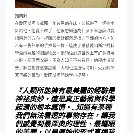
指南針
在愛因斯坦五歲那一年曾臥病在床，父親帶了一個指南
針給他，他愛不釋手。他很想知道為什麼不管怎麼改變
指南針的方向，裡頭的指針都還是指向同樣的地方，仿
若有一隻無形的手拉著一樣。這成了激發愛因斯坦對科
學濃烈興趣的關鍵物品。他領悟到這世界上有許多待解
之謎，隱匿而安靜、不為人知且不被看見。他極度渴望
去了解並揭露這些謎團。大約也是這個時期，受到鋼琴
家母親的薰陶，愛因斯坦開始學小提琴。
『人類所能擁有最美麗的經驗是
神祕奧妙，這是真正藝術與科學
起源的根本感情。…知道有某種
我們無法看透的事物存在，讓我
們感覺到最深奧的理性、最耀眼