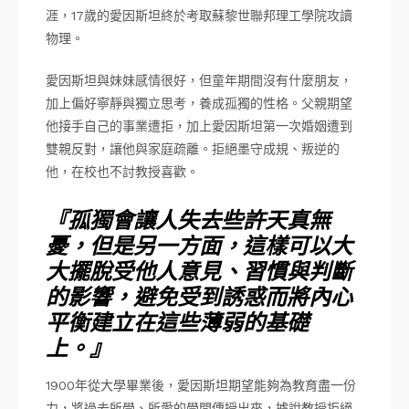
涯，17歲的愛因斯坦終於考取蘇黎世聯邦理工學院攻讀
物理。
愛因斯坦與妹妹感情很好，但童年期間沒有什麼朋友，
加上偏好寧靜與獨立思考，養成孤獨的性格。父親期望
他接手自己的事業遭拒，加上愛因斯坦第一次婚姻遭到
雙親反對，讓他與家庭疏離。拒絕墨守成規、叛逆的
他，在校也不討教授喜歡。
『孤獨會讓人失去些許天真無
憂，但是另一方面，這樣可以大
大擺脫受他人意見、習慣與判斷
的影響，避免受到誘惑而將內心
平衡建立在這些薄弱的基礎
上。』
1900年從大學畢業後，愛因斯坦期望能夠為教育盡一份
力，將過去所學、所愛的學問傳授出來，據說教授拒絕