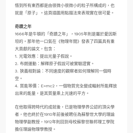
悟到所有東西都是由很微小很微小的粒子所構成的，也
就是「原子」。這頁插圖用點描法來表現實在很可愛。
奇蹟之年
1666年是牛頓的「奇蹟之年」，1905年則是屬於愛因斯
坦的。那年他一口氣在《物理年間》發表了四篇具有重
大貢獻的論文，包含：
1. 光電效應：提出光量子假說。
2. 布朗運動：解釋原子假說可被實驗證實。
3. 狹義相對論：不同速度的觀察者如何理解同一個時
空。
4. 質能等價：E=mc2，一個物質完全變成輻射所能釋放
出來的能量，是其質量乘上光速的平方。
在他取得跨時代的成就後，已是物理學界公認的頂尖學
者，他也終於在1910年前後被聘任為蘇黎世大學的理論
物理學副教授，1912年則回到母校蘇黎世聯邦理工學院
擔任理論物理學教授。