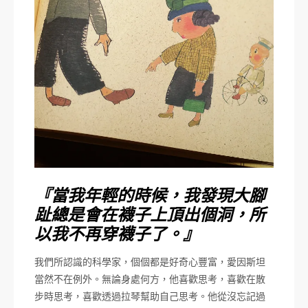
『當我年輕的時候，我發現大腳
趾總是會在襪子上頂出個洞，所
以我不再穿襪子了。』
我們所認識的科學家，個個都是好奇心豐富，愛因斯坦
當然不在例外。無論身處何方，他喜歡思考，喜歡在散
步時思考，喜歡透過拉琴幫助自己思考。他從沒忘記過