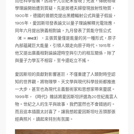
而在科學發展，因為十九世紀末發現了光波，傳統物理
學理論開始遭到質疑，先是居禮夫婦發現放射性物質，
1900年，德國的普朗克提出黑體輻射公式與量子假設，
1905年，愛因斯坦發表論文以量子理論解釋光電效應，
同年六月提出狹義相對論，九月發表了質能守恆公式
（
E
=
mc2
），主張質量僅是能量的另一種形式，原子
內部蘊藏巨大能量，引領人類走向原子時代。1915年，
他又提出廣義相對論論證時空與引力的相互關係，除了
與量子力學互不相容，至今還屹立不搖。
愛因斯坦的貢獻對影響甚巨，不僅重建了人類對時空認
知的世界觀，將物理學、天文學與現代科學技術都推進
一大步，甚至也為現代主義藝術家和思想家帶來靈感。
1999年，《時代》雜誌將愛因斯坦評選為20世紀風雲人
物。世紀之人的生平與故事，我們當然也不會錯過的。
而且這本插圖太討喜了，讓我想起愛因斯坦吐舌頭那張
經典照片，讀起來特別有氛圍。