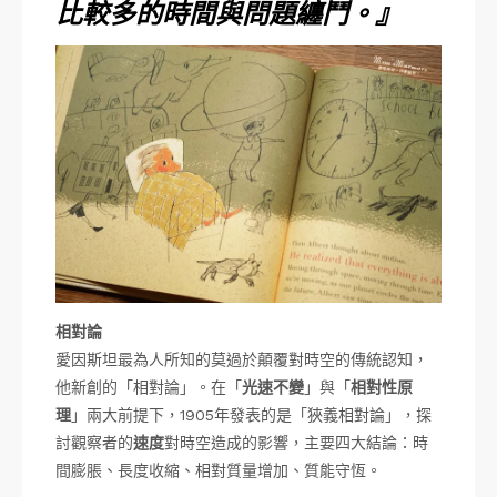
比較多的時間與問題纏鬥。』
相對論
愛因斯坦最為人所知的莫過於顛覆對時空的傳統認知，
他新創的「相對論」。在「
光速不變
」與「
相對性原
理
」兩大前提下，1905年發表的是「狹義相對論」，探
討觀察者的
速度
對時空造成的影響，主要四大結論：時
間膨脹、長度收縮、相對質量增加、質能守恆。