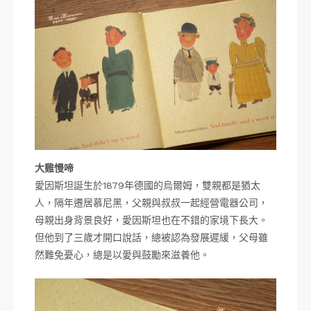
大雞慢啼
愛因斯坦誕生於1879年德國的烏爾姆，雙親都是猶太
人，隔年遷居慕尼黑，父親與叔叔一起經營電器公司，
母親出身背景良好，愛因斯坦也在不錯的家境下長大。
但他到了三歲才開口說話，總被認為發展遲緩，父母雖
然難免憂心，總是以愛與鼓勵來滋養他。