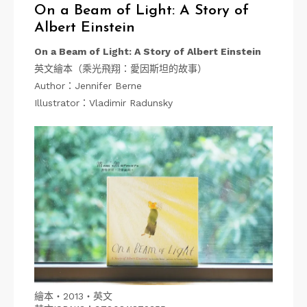
On a Beam of Light: A Story of
Albert Einstein
On a Beam of Light: A Story of Albert Einstein
英文繪本（乘光飛翔：愛因斯坦的故事）
Author：Jennifer Berne
Illustrator：Vladimir Radunsky
繪本・2013・英文