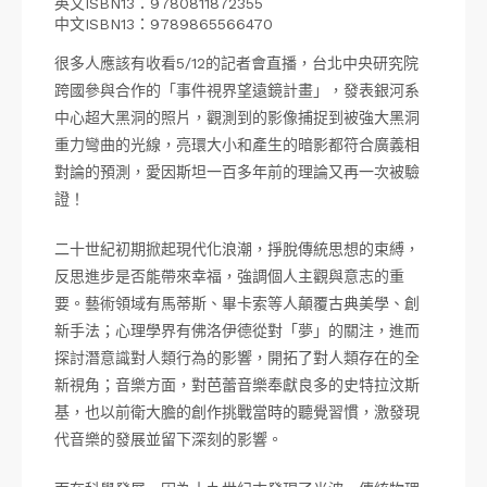
英文ISBN13：9780811872355
中文ISBN13：9789865566470
很多人應該有收看5/12的記者會直播，台北中央研究院
跨國參與合作的「事件視界望遠鏡計畫」，發表銀河系
中心超大黑洞的照片，觀測到的影像捕捉到被強大黑洞
重力彎曲的光線，亮環大小和產生的暗影都符合廣義相
對論的預測，愛因斯坦一百多年前的理論又再一次被驗
證！
二十世紀初期掀起現代化浪潮，掙脫傳統思想的束縛，
反思進步是否能帶來幸福，強調個人主觀與意志的重
要。藝術領域有馬蒂斯、畢卡索等人顛覆古典美學、創
新手法；心理學界有佛洛伊德從對「夢」的關注，進而
探討潛意識對人類行為的影響，開拓了對人類存在的全
新視角；音樂方面，對芭蕾音樂奉獻良多的史特拉汶斯
基，也以前衛大膽的創作挑戰當時的聽覺習慣，激發現
代音樂的發展並留下深刻的影響。