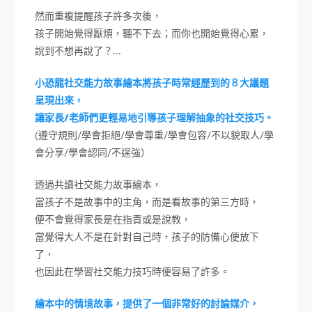
然而重複提醒孩子許多次後，
孩子開始覺得厭煩，聽不下去；而你也開始覺得心累，
說到不想再說了？…
小恐龍社交能力故事繪本將孩子時常經歷到的８大議題
呈現出來，
讓家長/老師們更輕易地引導孩子理解抽象的社交技巧。
(遵守規則/學會拒絕/學會尊重/學會包容/不以貌取人/學
會分享/學會認同/不逞強）
透過共讀社交能力故事繪本，
當孩子不是故事中的主角，而是看故事的第三方時，
便不會覺得家長是在指責或是說教，
當覺得大人不是在針對自己時，孩子的防備心便放下
了，
也因此在學習社交能力技巧時便容易了許多。
繪本中的情境故事，提供了一個非常好的討論媒介，