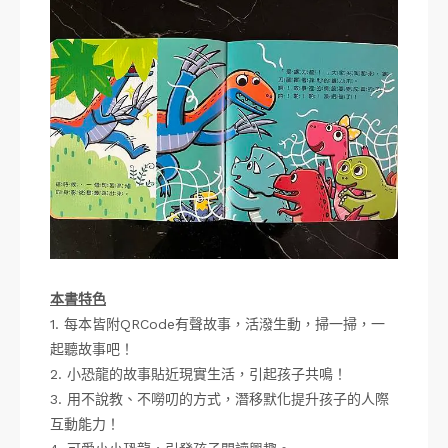
本書特色
1. 每本皆附QRCode有聲故事，活潑生動，掃一掃，一
起聽故事吧！
2. 小恐龍的故事貼近現實生活，引起孩子共鳴！
3. 用不說教、不嘮叨的方式，潛移默化提升孩子的人際
互動能力！