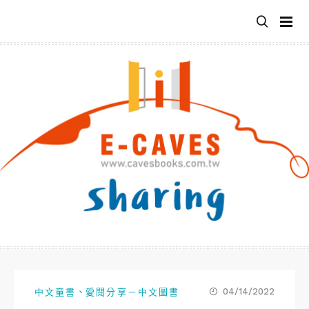
跳
至
主
要
內
容
、
04/14/2022
中文童書
愛閱分享－中文圖書