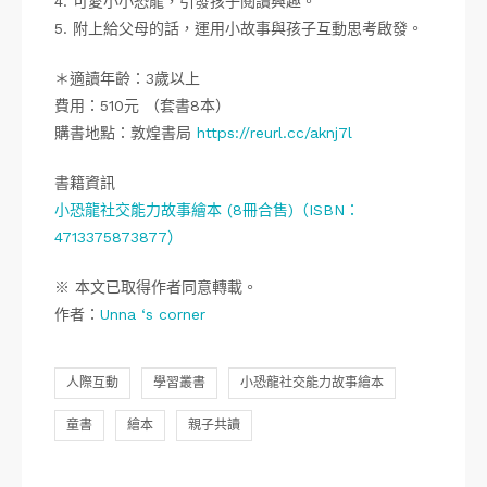
4. 可愛小小恐龍，引發孩子閱讀興趣。
5. 附上給父母的話，運用小故事與孩子互動思考啟發。
＊適讀年齡：3歲以上
費用：510元 （套書8本）
購書地點：敦煌書局
https://reurl.cc/aknj7l
書籍資訊
小恐龍社交能力故事繪本 (8冊合售)（ISBN：
4713375873877）
※ 本文已取得作者同意轉載。
作者：
Unna ‘s corner
人際互動
學習叢書
小恐龍社交能力故事繪本
童書
繪本
親子共讀