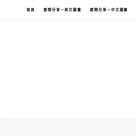
跳
首頁
愛閱分享－英文圖書
愛閱分享－中文圖書
至
主
要
內
容