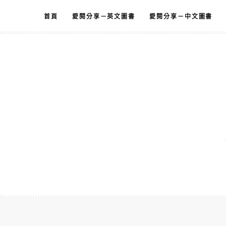
跳
首頁
愛閱分享－英文圖書
愛閱分享－中文圖書
至
主
要
內
容