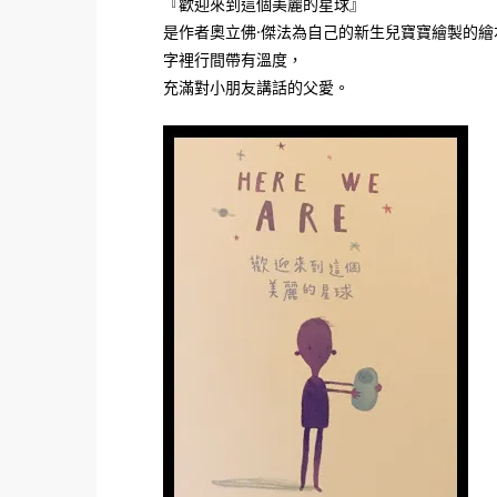
『歡迎來到這個美麗的星球』
是作者奧立佛·傑法為自己的
新生兒寶寶
繪製的繪
字裡行間帶有溫度，
充滿對小朋友講話的父愛。