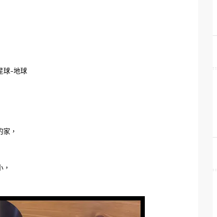
星球-地球
的家，
小，