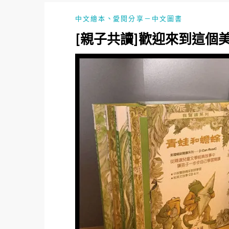
、
中文繪本
愛閱分享－中文圖書
[親子共讀]歡迎來到這個