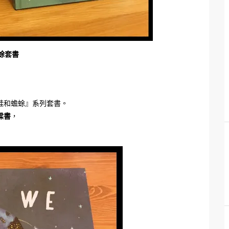
蜍套書
蛙和蟾蜍』系列套書。
樑書
，