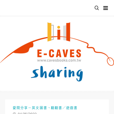
跳
至
主
要
內
容
、
愛閱分享－英文圖書
翻翻書／遊戲書
04/15/2022