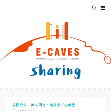
跳
至
主
要
內
容
、
愛閱分享－英文圖書
翻翻書／遊戲書
04/18/2022