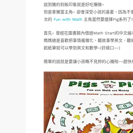
說到豬的刻板印象就是好吃懶做~
但是拿豬當主角~ 卻會深受小孩的喜愛，因為不
次的
Fun with Math
主角當然要選擇Pig系列了!!
首先~ 曾經在圖書館內借過Math Start的
媽媽總是喜歡把事情複雜化，聽故事學英文、聽
起紙筆就可以學到英文和數學~(好繞口~~)
簡單的說就是要讓小孩瞧不見妳的心機啦~~趕快來