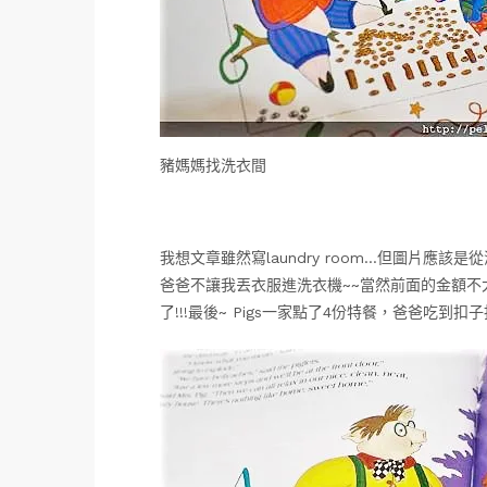
豬媽媽找洗衣間
我想文章雖然寫laundry room…但圖片應該
爸爸不讓我丟衣服進洗衣機~~當然前面的金額不
了!!!最後~ Pigs一家點了4份特餐，爸爸吃