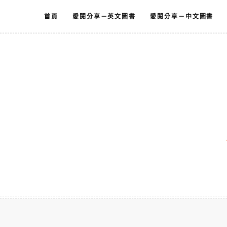
跳
首頁
愛閱分享－英文圖書
愛閱分享－中文圖書
至
主
要
內
容