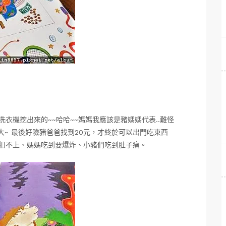
是從洗衣機挖出來的~~哈哈~~媽媽我應該是豬媽媽代表..難怪
大~ 最後好險豬爸爸找到20元，才終於可以出門吃東西
到扣子扣不上、媽媽吃到要爆炸、小豬們吃到肚子痛。