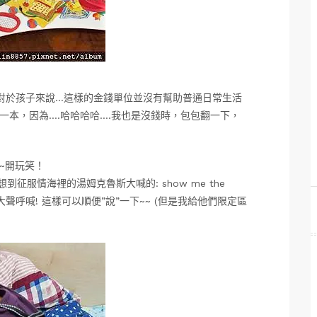
以對於孩子來說…這樣的金錢單位並沒有幫助普通日常生活
一本，因為….哈哈哈哈….我也是沒錢時，包包翻一下，
~~開玩笑！
直覺想到征服情海裡的湯姆克魯斯大喊的: show me the
請他們大聲呼喊! 這樣可以順便”說”一下~~ (但是我給他們限定區