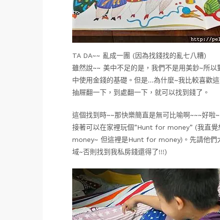
TA DA~~ 亂成一團 (因為找錢找的亂七八糟)
雖然說~~ 美中不足的是，我們不是用美鈔~所
中使用金錢的基礎。但是…為什麼~我比較喜歡這
抽屜翻一下，到處翻一下，就可以找到錢了。
這個找到時~~那快樂簡直是無可比喻啊~~~好啦
接著可以在家裡玩個”Hunt for money” (我
money~ 但這裡是Hunt for money)。先
域~否則找到我私房錢還得了!!!)