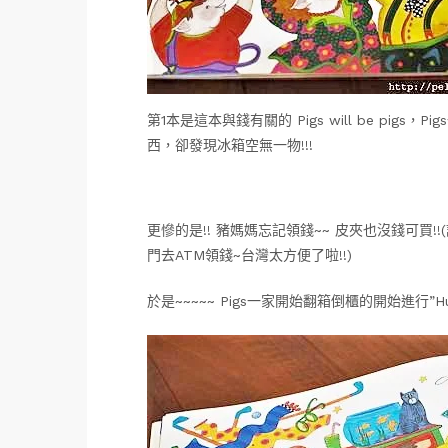
第1本是這本與錢有關的 Pigs will be pi
西，卻發現冰箱空無一物!!!
更慘的是!! 豬媽媽忘記領錢~~ 皮夾也沒錢可買!
門去ATM領錢~台灣太方便了啦!!)
於是~~~~~ Pigs一家開始翻箱倒櫃的開始進行”Hu