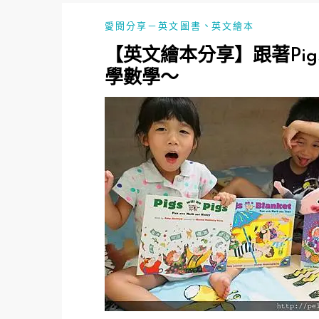
、
愛閱分享－英文圖書
英文繪本
【英文繪本分享】跟著Pigs一起
學數學～