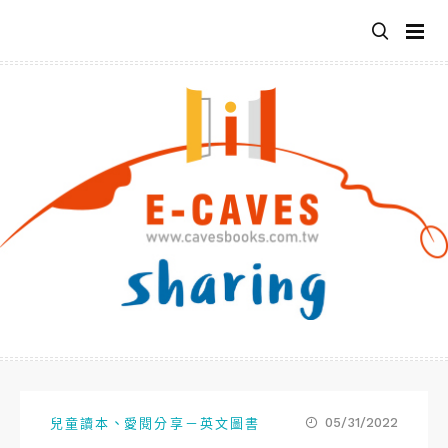
跳
至
主
要
內
容
、
05/31/2022
兒童讀本
愛閱分享－英文圖書