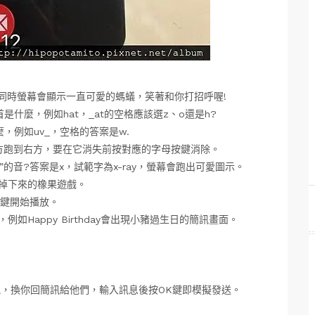
 ant」,同時螢幕會顯示一直可愛的螞蟻，笑著和你打招呼喔!
首是什麼，例如hat，_at的空格應該選z、o還是h?
麼，例如uv_，空格的答案是w.
左方跑到右方，要在它消失前按對應的字母按鍵消除。
ks”的音?答案是x，試範字為x-ray，螢幕會跑出可愛圖示。
上掉下來的橡果遊戲。
K鍵開始播放。
例如Happy Birthday會出現小豬過生日的簡訊畫面。
簡訊，換你回簡訊給他們，輸入訊息後按OK鍵即模擬發送。