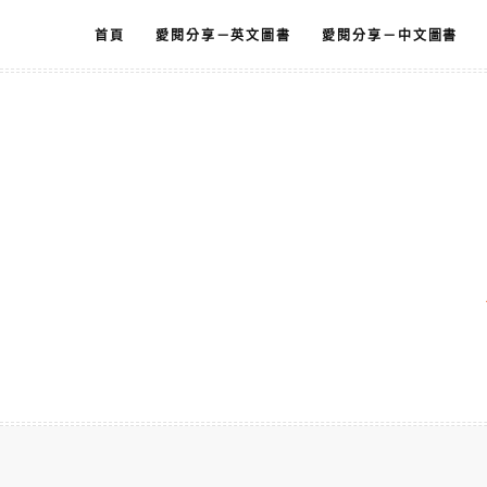
跳
首頁
愛閱分享－英文圖書
愛閱分享－中文圖書
至
主
要
內
容