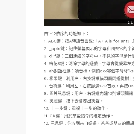
由1~12依序的功能如下：
1. ABC鍵：按A時語音會說:「A，A is for
2. _pple鍵：記住螢幕顯示的字母和圖案它的字
3. d?f鍵：三個連續的字母中，不見的字母是什
4. 梅花S鍵：消除字母的遊戲，字母會從螢幕
5. ah對話框鍵：猜音標，例如dxk哪個字母發”
6. 橡果鍵：利用左、右按鍵讓貓頭鷹閃避從樹
7. 音符鍵：利用左、右按鍵選1~12首歌，再按O
8. 圖片訊息鍵：用左、右鍵選內建10則罐頭簡訊，
9. 笑臉鍵：按下去會發出笑聲。
10. 上一步鍵：重複上一步的動作。
11. OK鍵：用於某些指令的確定動作。
12. 訊息鍵：你收到來自媽媽、爸爸或朋友的