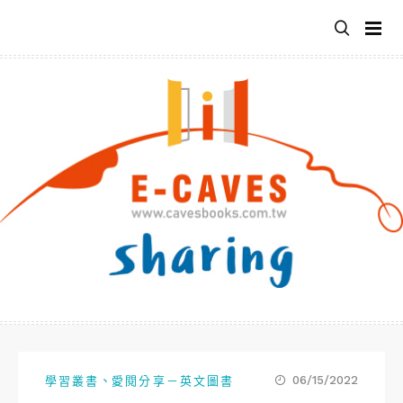
跳
至
主
要
內
容
、
06/15/2022
學習叢書
愛閱分享－英文圖書