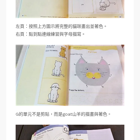
左頁：按照上方圖示將完整的貓咪畫出並著色。
右頁：點到點連線練習與字母描寫。
G的單元不是剪貼，而是goat山羊的描畫與著色。