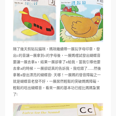
隔了幾天剪貼玩貓咪，媽咪繼續帶一展玩字母印章，發
出c的音讓一展拿到c的字母後，一展媽嚐試發出蝴蝶音
要讓一展去拿a，結果一展卻拿了e給我，當我引導他要
去拿a的時候，一展卻認真的告訴我，我唸錯了……然後
拿著a發出漂亮的蝴蝶音! 天哪！一展媽的發音障礙之一
就是蝴蝶音老發不好，一展居然輕鬆的突破媽媽障礙，
輕鬆的唸出蝴蝶音，看來一展的基本功已經比媽媽紮實
了!