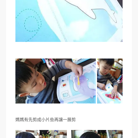
媽媽有先剪成小片些再讓一展剪