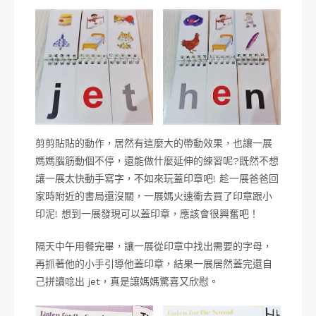
剪剪貼貼的動作，居然有這麼大的帶動效果，也讓一展
媽媽腦筋動個不停，還能做什麼延伸的練習呢?既然不想
讓一展太快動手寫字，不如來玩蓋印章吧! 趁一展爸爸回
家時附近的書局還沒關，一展媽火速衝去買了印章跟小
印泥! 想到一展發現可以蓋印章，應該會很興奮吧！
隔天中午用餐完畢，讓一展從印章中找出需要的字母，
再抓著他的小手引導他蓋印章，結果一展居然蓋完還自
己拼讀唸出 jet，真是讓媽媽驚喜又欣慰。