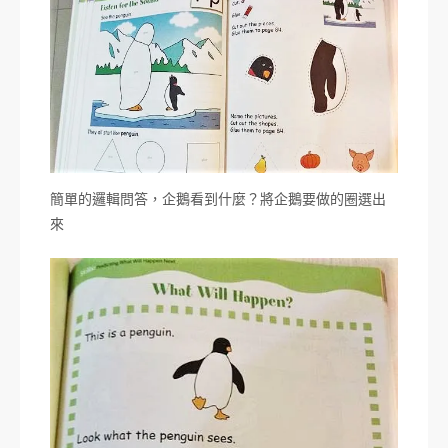
簡單的邏輯問答，企鵝看到什麼？將企鵝要做的圈選出
來