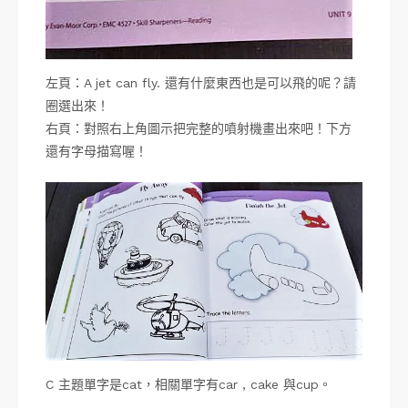
左頁：A jet can fly. 還有什麼東西也是可以飛的呢？請
圈選出來！
右頁：對照右上角圖示把完整的噴射機畫出來吧！下方
還有字母描寫喔！
C 主題單字是cat，相關單字有car , cake 與cup。