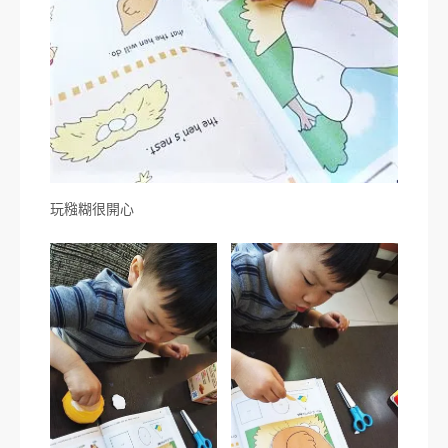
玩糨糊很開心