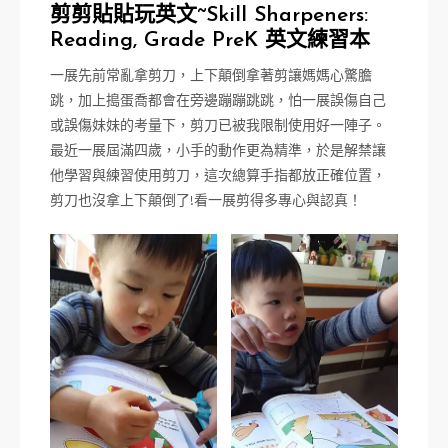
剪剪貼貼玩英文~Skill Sharpeners:
Reading, Grade PreK 英文練習本
一展先前常亂拿剪刀，上下顛倒拿著剪讓媽媽心驚膽
跳，加上搗蛋喬都會在旁邊蹦蹦跳跳，怕一展誤傷自己
或誤傷妹妹的考量下，剪刀已被我限制使用好一陣子。
最近一展屆滿四歲，小手的動作更為精準，於是解禁讓
他學習與練習使用剪刀，這次總算手指都放正確位置，
剪刀也沒拿上下顛倒了!看一展剪得多專心與認真！