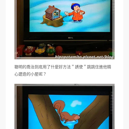
聰明的喬治到底用了什麼好方法＂誘使＂跳跳住進他精
心建造的小屋呢？