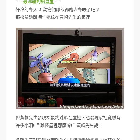
~~~
最溫暖的松鼠屋
~~~
好冷的冬天!!! 動物們應該都跑去冬眠了吧!?
那松鼠跳跳呢? 牠躲在黃帽先生的家裡
但黃帽先生發現松鼠跳跳躲在屋裡，也發現家裡竟然有
許多小洞! ＂難怪屋裡那麼冷!＂黃帽先生說。
黃帽先生打算把家裡的所有小洞都修補起來，這樣在冬