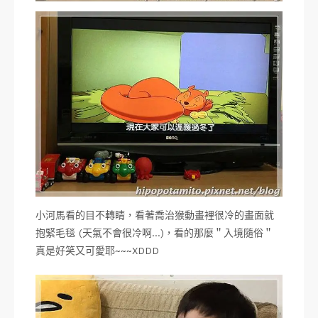
小河馬看的目不轉睛，看著喬治猴動畫裡很冷的畫面就
抱緊毛毯 (天氣不會很冷啊…)，看的那麼＂入境隨俗＂
真是好笑又可愛耶~~~XDDD