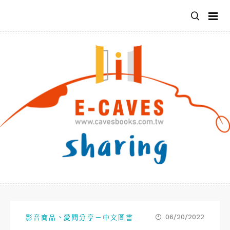
跳
至
主
要
內
容
、
06/20/2022
影音商品
愛閱分享－中文圖書