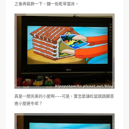
之後再裝飾一下，舖一些乾草當床。
真是一間完美的小屋啊~~~可是，要怎麼讓松鼠跳跳願意
進小屋避冬呢？