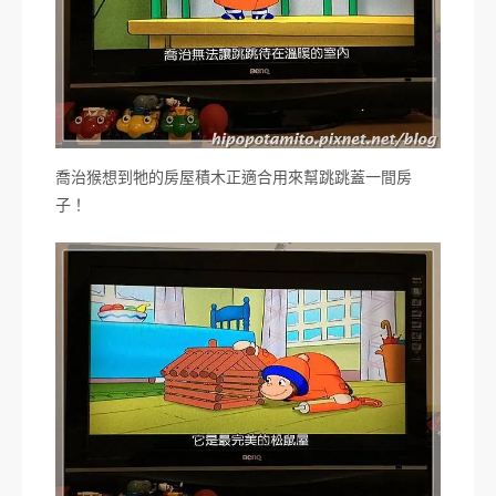
喬治猴想到牠的房屋積木正適合用來幫跳跳蓋一間房
子！