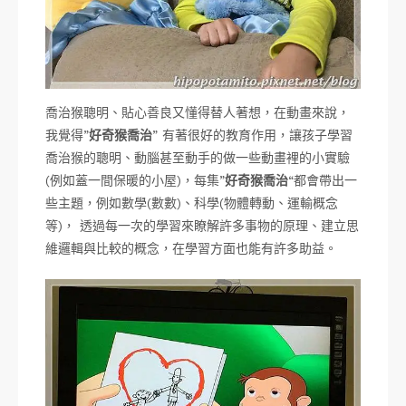
喬治猴聰明、貼心善良又懂得替人著想，在動畫來說，
我覺得”
好奇猴喬治
” 有著很好的教育作用，讓孩子學習
喬治猴的聰明、動腦甚至動手的做一些動畫裡的小實驗
(例如蓋一間保暖的小屋)，每集”
好奇猴喬治
“都會帶出一
些主題，例如數學(數數)、科學(物體轉動、運輸概念
等)， 透過每一次的學習來瞭解許多事物的原理、建立思
維邏輯與比較的概念，在學習方面也能有許多助益。