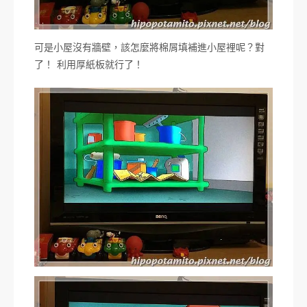
可是小屋沒有牆壁，該怎麼將棉屑填補進小屋裡呢？對
了！ 利用厚紙板就行了！