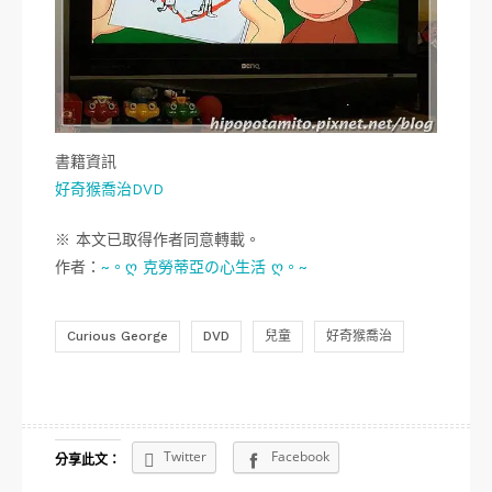
書籍資訊
好奇猴喬治DVD
※ 本文已取得作者同意轉載。
作者：
~。ღ 克勞蒂亞の心生活 ღ。~
Curious George
DVD
兒童
好奇猴喬治
Twitter
Facebook
分享此文：