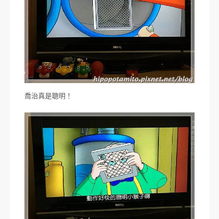
喬治真是聰明！