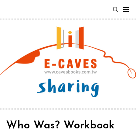
跳
至
主
要
內
容
Who Was? Workbook