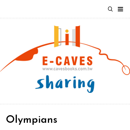
跳
至
主
要
內
容
Olympians