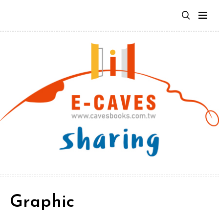
跳
至
主
要
內
容
Graphic