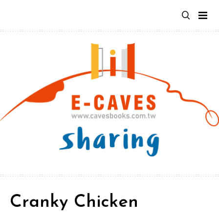
跳
至
主
要
內
容
Cranky Chicken