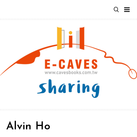
跳
至
主
要
內
容
Alvin Ho