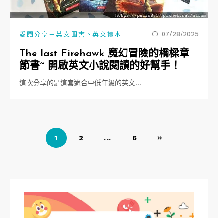
、
07/28/2025
愛閱分享－英文圖書
英文讀本
The last Firehawk 魔幻冒險的橋樑章
節書~ 開啟英文小說閱讀的好幫手！
這次分享的是這套適合中低年級的英文…
文
1
2
...
6
章
導
覽