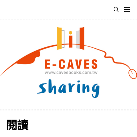
跳
至
主
要
內
容
閱讀