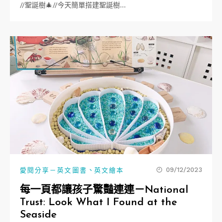
//聖誕樹🎄//今天簡單搭建聖誕樹…
、
09/12/2023
愛閱分享－英文圖書
英文繪本
每一頁都讓孩子驚豔連連－National
Trust: Look What I Found at the
Seaside