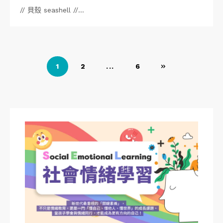
// 貝殼 seashell //…
文
1
2
...
6
章
導
覽