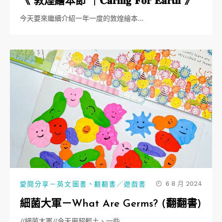
《 敦煌繪本節 ｜𝐂𝐚𝐫𝐢𝐧𝐠 𝐅𝐨𝐫 𝐄𝐚𝐫𝐭𝐡 》
今天要來繼續介紹一年一度的敦煌繪本…
、
6 8 月 2024
愛閱分享－英文圖書
翻翻書／遊戲書
細菌大軍－What Are Germs? (翻翻書)
//細菌大軍//今天用超輕土、一些…