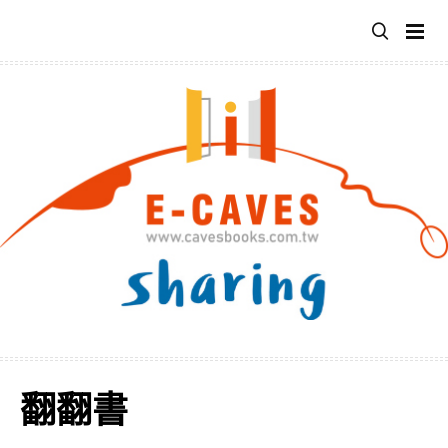
跳
至
主
要
內
容
翻翻書