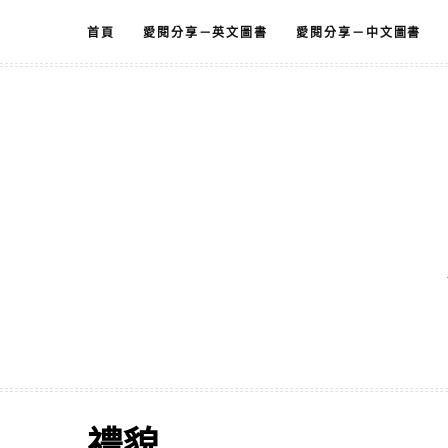
跳
首頁
愛閱分享－英文圖書
愛閱分享－中文圖書
至
主
要
內
容