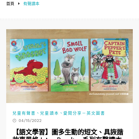
首頁
有聲讀本
、
、
兒童有聲書
兒童讀本
愛閱分享－英文圖書
04/15/2022
【語文學習】圖多生動的短文、具詼諧