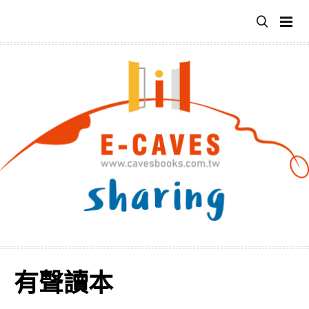
跳
至
主
要
內
容
有聲讀本