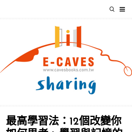
跳
至
主
要
內
容
最高學習法：12個改變你