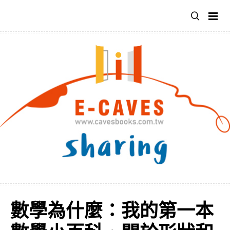
跳
至
主
要
內
容
數學為什麼：我的第一本