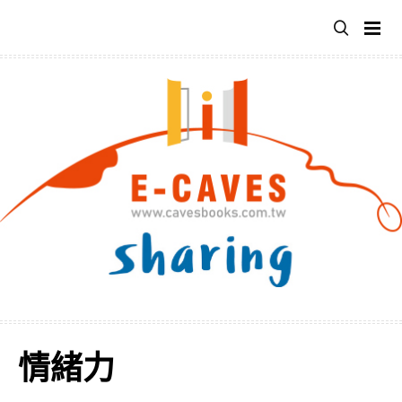
跳
至
主
要
內
容
情緒力