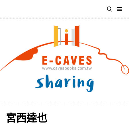
跳
至
主
要
內
容
宮西達也