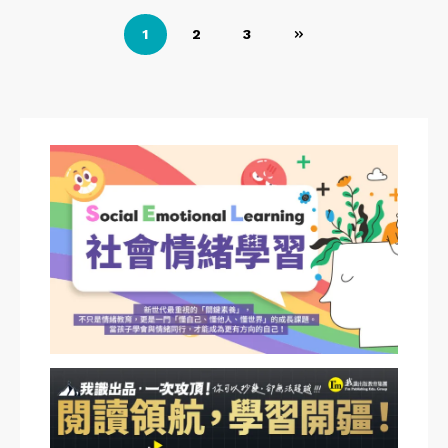
文
1
2
3
章
導
覽