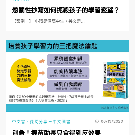
懲罰性抄寫如何扼殺孩子的學習慾望？
【案例一】 小晴是個高中生，英文是…
、
06/19/2023
中文書
愛閱分享－中文圖書
別急！揠苗助長只會得到反效果