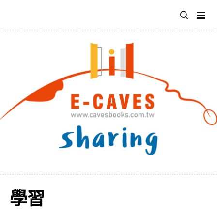
跳
至
主
要
內
容
學習