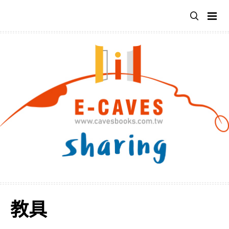
跳
至
主
要
內
容
教具